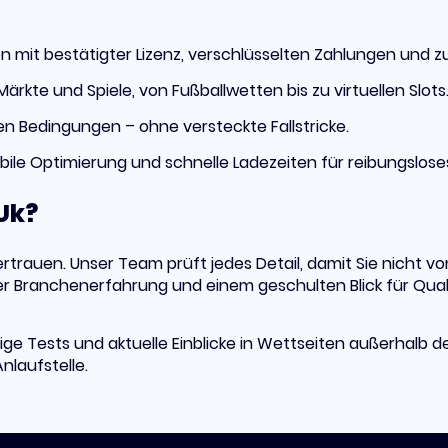
n mit bestätigter Lizenz, verschlüsselten Zahlungen und 
rkte und Spiele, von Fußballwetten bis zu virtuellen Slots
n Bedingungen – ohne versteckte Fallstricke.
bile Optimierung und schnelle Ladezeiten für reibungsloses
uk?
rtrauen. Unser Team prüft jedes Detail, damit Sie nicht v
 Branchenerfahrung und einem geschulten Blick für Qualitä
ge Tests und aktuelle Einblicke in Wettseiten außerhalb 
nlaufstelle.