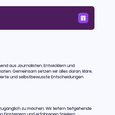
hend aus Journalisten, Entwicklern und
ten. Gemeinsam setzen wir alles daran, klare,
ndierte und selbstbewusste Entscheidungen
zugänglich zu machen. Wir liefern tiefgehende
n Einsteigern und erfahrenen Spielern