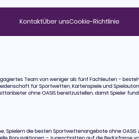
Kontakt
Über uns
Cookie-Richtlinie
, engagiertes Team von weniger als fünf Fachleuten – beste
idenschaft für Sportwetten, Kartenspiele und Spielautoma
ettanbieter ohne OASIS bereitzustellen, damit Spieler fu
be, Spielern die besten Sportwettenangebote ohne OASIS 
lle Bonusaktionen – zugeschnitten auf die Bedürfnisse vo